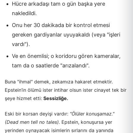
Hücre arkadaşı tam o gün başka yere
nakledildi.
Onu her 30 dakikada bir kontrol etmesi
gereken gardiyanlar uyuyakaldı (veya "işleri
vardı").
Ve en önemlisi; o koridoru gören kameralar,
tam da o saatlerde "arızalandı".
Buna "ihmal" demek, zekamıza hakaret etmektir.
Epstein’in ölümü ister intihar olsun ister cinayet tek bir
şeye hizmet etti:
Sessizliğe.
Eski bir korsan deyişi vardır:
"Ölüler konuşamaz."
(Dead men tell no tales).
Epstein, konuşursa yer
yerinden oynayacak isimlerin sırlarını da yanında