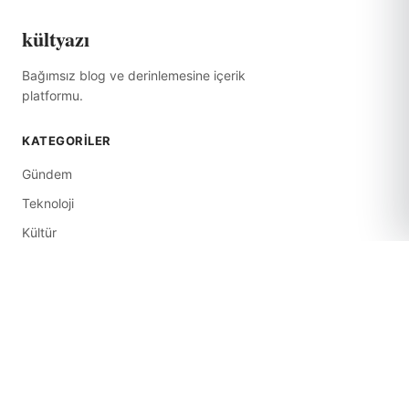
kültyazı
Bağımsız blog ve derinlemesine içerik
platformu.
KATEGORILER
Gündem
Teknoloji
Kültür
Ekonomi
Tarih
Yaşam
Sağlık
BAĞLANTILAR