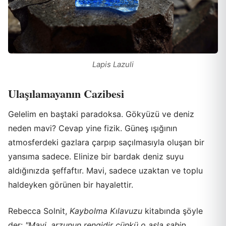
Lapis Lazuli
Ulaşılamayanın Cazibesi
Gelelim en baştaki paradoksa. Gökyüzü ve deniz
neden mavi? Cevap yine fizik. Güneş ışığının
atmosferdeki gazlara çarpıp saçılmasıyla oluşan bir
yansıma sadece. Elinize bir bardak deniz suyu
aldığınızda şeffaftır. Mavi, sadece uzaktan ve toplu
haldeyken görünen bir hayalettir.
Rebecca Solnit,
Kaybolma Kılavuzu
kitabında şöyle
der:
"Mavi, arzunun rengidir çünkü o asla sahip