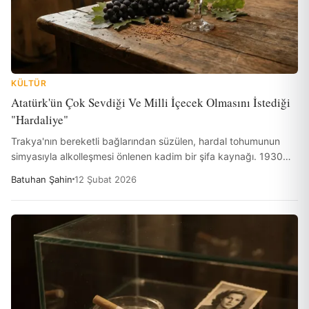
KÜLTÜR
Atatürk'ün Çok Sevdiği Ve Milli İçecek Olmasını İstediği
"Hardaliye"
Trakya'nın bereketli bağlarından süzülen, hardal tohumunun
simyasıyla alkolleşmesi önlenen kadim bir şifa kaynağı. 1930
yılında Atatürk'ün tadıp 'Bunu milli içecek yapın' vasiyetini
Batuhan Şahin
12 Şubat 2026
bıraktığı, ancak kuytuda kalmış o muazzam lezzet: Hardaliye.