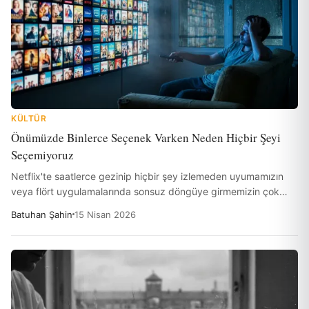
KÜLTÜR
Önümüzde Binlerce Seçenek Varken Neden Hiçbir Şeyi
Seçemiyoruz
Netflix'te saatlerce gezinip hiçbir şey izlemeden uyumamızın
veya flört uygulamalarında sonsuz döngüye girmemizin çok
karanlık bir sebebi var. Psikolog Barry Schwartz'ın 'Seçenek
Batuhan Şahin
15 Nisan 2026
Paradoksu' kavramı, modern dünyadaki o boğucu özgürlük
yanılsamasını yüzümüze vuruyor.