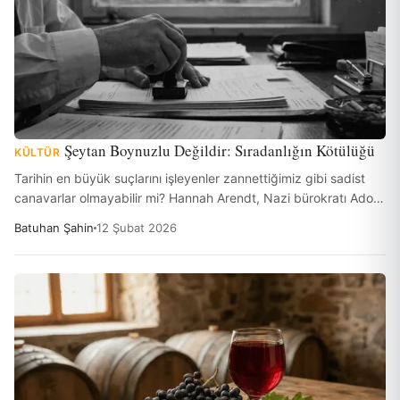
Şeytan Boynuzlu Değildir: Sıradanlığın Kötülüğü
KÜLTÜR
Tarihin en büyük suçlarını işleyenler zannettiğimiz gibi sadist
canavarlar olmayabilir mi? Hannah Arendt, Nazi bürokratı Adolf
Eichmann'ın yargılanmasını izlerken insanlığın yüzleşmekten
Batuhan Şahin
12 Şubat 2026
korktuğu o buz gibi gerçeği gördü: Kötülük, bazen sadece 'işini
yapmakla' başlar.