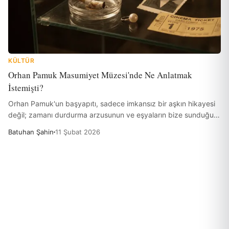
KÜLTÜR
Orhan Pamuk Masumiyet Müzesi'nde Ne Anlatmak
İstemişti?
Orhan Pamuk'un başyapıtı, sadece imkansız bir aşkın hikayesi
değil; zamanı durdurma arzusunun ve eşyaların bize sunduğu o
tuhaf tesellinin romanıdır. Mutluluk, bir anda mı gizlidir yoksa o
Batuhan Şahin
11 Şubat 2026
anı hatırlatan bir izmaritte mi?