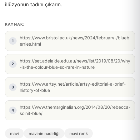
illüzyonun tadını çıkarın.
KAYNAK:
https://www.bristol.ac.uk/news/2024/february-/blueb
erries.html
https://set.adelaide.edu.au/news/list/2019/08/20/why
-is-the-colour-blue-so-rare-in-nature
https://www.artsy.net/article/artsy-editorial-a-brief-
history-of-blue
https://www.themarginalian.org/2014/08/20/rebecca-
solnit-blue/
mavi
mavinin nadirliği
mavi renk