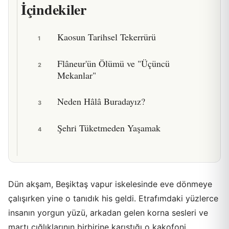
İçindekiler
Kaosun Tarihsel Tekerrürü
1
Flâneur'ün Ölümü ve "Üçüncü
2
Mekanlar"
Neden Hâlâ Buradayız?
3
Şehri Tüketmeden Yaşamak
4
Dün akşam, Beşiktaş vapur iskelesinde eve dönmeye
çalışırken yine o tanıdık his geldi. Etrafımdaki yüzlerce
insanın yorgun yüzü, arkadan gelen korna sesleri ve
martı çığlıklarının birbirine karıştığı o kakofoni...