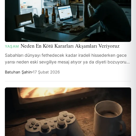
Neden En Kötü Kararları Akşamları Veriyoruz
YAŞAM
Sabahları dünyayı fethedecek kadar iradeli hissederken gece
yarısı neden eski sevgiliye mesaj atıyor ya da diyeti bozuyoruz?
Bilim buna 'Karar Yorgunluğu' diyor. İrademizin bir pili var ve
Batuhan Şahin
17 Şubat 2026
akşam olduğunda o pil bittiği için beynimiz en tehlikeli moda
geçiyor.